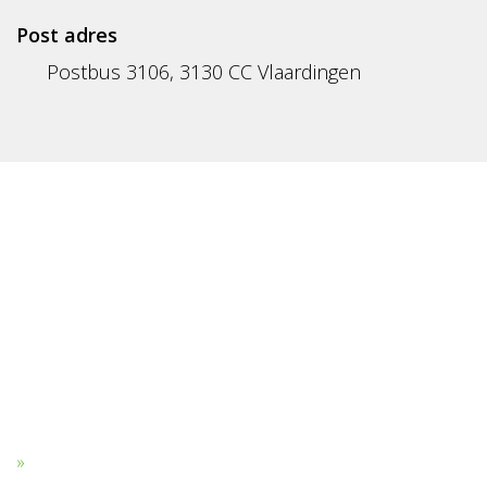
Post adres
Postbus 3106, 3130 CC Vlaardingen
T. VAN DEN BOS ZUIG- EN BLAASTECHNIEK B.V.
Van den Bos Zuig- en Blaastechniek B.V. is een familie
bedrijf wat sinds jaar en dag wordt opgeroepen door grote
en kleine bedrijven.
PRODUCTEN
Dakgrind